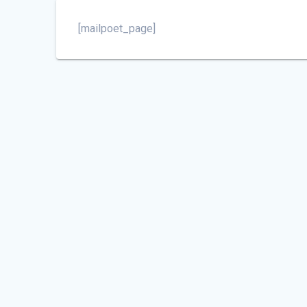
[mailpoet_page]
Freundeskreis VFW 614 e.V.
Airport City